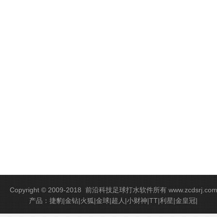
Copyright © 2009-2018
前沿科技足球打水软件
所有 www.zcdsrj.co
产品：捷豹|金钻|火狐|金球|超人|小财神|TT|利星|金皇冠|