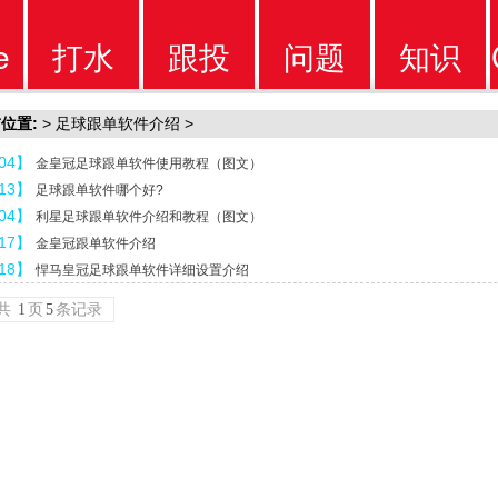
e
打水
跟投
问题
知识
位置:
>
足球跟单软件介绍
>
软件
软件
问题
知识
-04】
金皇冠足球跟单软件使用教程（图文）
-13】
足球跟单软件哪个好?
-04】
利星足球跟单软件介绍和教程（图文）
-17】
金皇冠跟单软件介绍
-18】
悍马皇冠足球跟单软件详细设置介绍
共
1
页
5
条记录