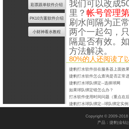
我们可以改成5
彩票跟单软件介绍
里？
帐号管理
PK10方案软件介绍
刷水间隔为正
两个一起勾，
小财神看水教程
隔是否有效。
方法解决。
80%的人还阅读了
捷豹打水软件挂在服务器上面效
捷豹打水软件怎么查询是否正常
捷豹打水球队绑定--选择球网
如果球队绑定错怎么办？
打水软件使用时间问题（重点在
捷豹打水球队绑定--球队绑定实例
Copyright © 2009-201
产品：捷豹|金钻|火