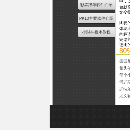
中，
彩票跟单软件介绍
台默
文变
PK10方案软件介绍
比赛
体现
小财神看水教程
的标
完结
德比
8
德国
领头
每个
俄罗
罗纳
尤文