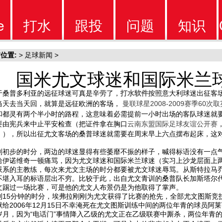
e
打水
跟投
问题
知识
位置:
>
足球新闻
>
软件
软件
问题
知识
国米尤文球迷和国际米兰
于桑普多利亚的远征球迷可真是辛劳了，
打水软件
按照意大利球迷出征客
当天去当天回，就算是远征欧洲的客场，
曼联球星2008-2009赛季60
和都灵有两个半小时的路程，这意味着必需提前一小时出场的客队球迷就
要由宪兵来中止平安检查（把证件拿在胸口
云南东盟国际足球友谊公开赛
。），所以出征尤文客场的桑普球迷就需要在周末早上六点摆布起床，这
刚初步的时分，两边的球迷显得有些萎靡不振的样子，喊得标语没有一点
哈伊诺维奇一顿痛骂，因为尤文球迷和国际米兰球迷（实习上沙龙层面上
派系的主教练，每次来尤文主场的时分都要被尤文球迷辱骂。从斯特拉马
不堪入耳的标语层出不穷。比较于此，出自尤文青训的桑普队长加斯塔尔
文踢过一场比赛，可是他的尤文人布景仍是为他取得了掌声。
到15分钟的时分，埃弗拉刚刚为尤文获得了比赛的抢先，全部尤文图斯竞
献给2006年12月15日不幸淹死在尤文图斯训练中间的两位年青的球员
岁月，因为“电话门”事情降入乙级的尤文正在乙级联赛中厮杀，两位年青