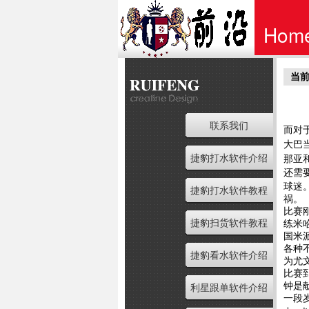
Hom
当前
首页
联系我们
而对
大巴
捷豹打水软件介绍
那亚
还需
球迷
捷豹打水软件教程
祸。
比赛
捷豹扫货软件教程
练米
国米
各种
捷豹看水软件介绍
为尤
比赛
钟是
利星跟单软件介绍
一段