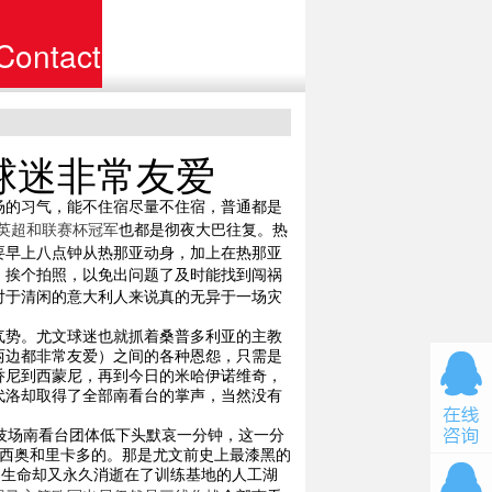
Contact
联系
球迷非常友爱
场的习气，能不住宿尽量不住宿，普通都是
次取英超和联赛杯冠军
也都是彻夜大巴往复。热
要早上八点钟从热那亚动身，加上在热那亚
，挨个拍照，以免出问题了及时能找到闯祸
对于清闲的意大利人来说真的无异于一场灾
气势。尤文球迷也就抓着桑普多利亚的主教
两边都非常友爱）之间的各种恩怨，只需是
乔尼到西蒙尼，再到今日的米哈伊诺维奇，
代洛却取得了全部南看台的掌声，当然没有
技场南看台团体低下头默哀一分钟，这一分
阿莱西奥和里卡多的。那是尤文前史上最漆黑的
的生命却又永久消逝在了训练基地的人工湖