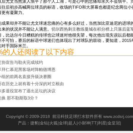
以后尤文当然派人填平了那个人工湖，可是心中的悲痛却永久不会填平。
哀往后初步高喊两位球员的标语，收场的TIFO和大屏幕也都是纪念两位
得更有凝聚力。
的成果却并不能让尤文球迷悲痛的心有多么好过，当然加比亚迪尼的进球
出来的状况并不能让人满意。
切尔西热刺主教练曼城在积分榜上只落后蓝军
语，比达尔今日糟糕的传球也让球迷对他很失望，每次他出现失误以后都能
并不可怕，赛后的标语中球迷们也体现出了对球队的鼓动，要知道，201
的对手国际米兰。
0%的人还阅读了以下内容
足协宣告与勒夫完成续约
羊拜仁慕尼黑客场对阵帕德博恩
小组的前两名直接升级决赛圈
斯在历史上就有着十分深的对立根由
尔多退役宣布了退出足坛的决议
轮换 那不勒斯取3分？
Copyright © 2009-2018
前沿科技足球打水软件
所有 www.zcdsrj.co
产品：捷豹|金钻|火狐|金球|超人|小财神|TT|利星|金皇冠|