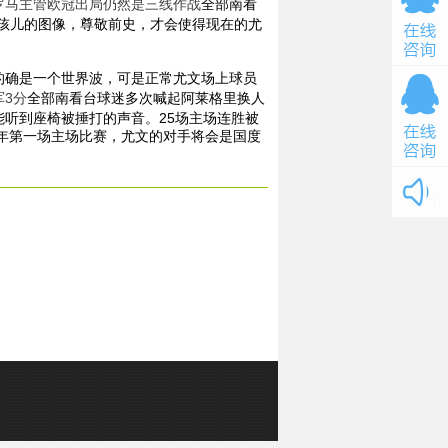
罗马主管欧冠出局仍然是三线作战
全部南看
小孩儿的图像，尊敬前史，才会使得现在的尤
的确是一个世界波，可是正常尤文场上球员
3分
全部南看台球迷多次喊起阿莱格里换人
听到座椅被捶打的声音。25场主场连胜被
5年第一场主场比赛，尤文的对手将会是国度
m