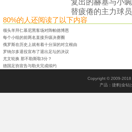
复出的赫塞与小豌
替疲倦的主力球员
80%的人还阅读了以下内容
领头羊拜仁慕尼黑客场对阵帕德博恩
每个小组的前两名直接升级决赛圈
俄罗斯在历史上就有着十分深的对立根由
罗纳尔多退役宣布了退出足坛的决议
尤文轮换 那不勒斯取3分？
德国足协宣告与勒夫完成续约
Copyright © 2009-201
产品：捷豹|金钻|火