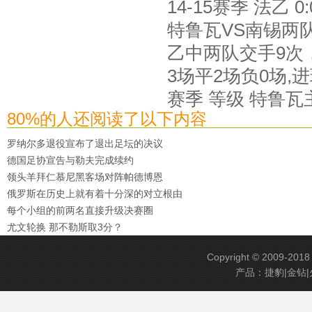
14-15赛季 法乙 0:0
特鲁瓦VS南锡两队
乙中两队交手9次，
3场平2场负0场,
赛季 等级 特鲁瓦
80%的人还阅读了以下内容
罗纳尔多退役宣布了退出足坛的决议
德国足协宣告与勒夫完成续约
领头羊拜仁慕尼黑客场对阵帕德博恩
俄罗斯在历史上就有着十分深的对立根由
每个小组的前两名直接升级决赛圈
尤文轮换 那不勒斯取3分？
Copyright © 2009-201
产品：捷豹|金钻|火