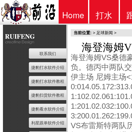
Home
打水
当前位置:
>
足球新闻
>
首页
软件
海登海姆V
联系我们
海登海姆VS桑德
负。德丙中两队交手
捷豹打水软件介绍
伊主场 尼姆主场<14-
捷豹打水软件教程
0:014.05.172:31
1:102.02.061:10
捷豹扫货软件教程
1:201.02.032:10
捷豹看水软件介绍
3:200.01.262:1
利星跟单软件介绍
VS布雷斯特两队