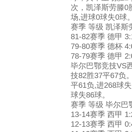
次，凯泽斯劳滕0胜
场,进球0球失0球
赛季 等级 凯泽
81-82赛季 德甲 3:18
79-80赛季 德杯 4:0
78-79赛季 德甲 2:07
毕尔巴鄂竞技VS
技82胜37平67
平61负,进268球
球失86球。
赛季 等级 毕尔
13-14赛季 西甲 1:21
12-13赛季 西甲 0:41