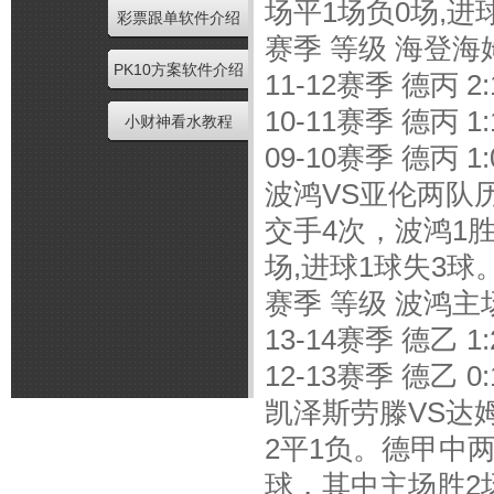
场平1场负0场,进
彩票跟单软件介绍
赛季 等级 海登海
PK10方案软件介绍
11-12赛季 德丙 2:11
10-11赛季 德丙 1:11
小财神看水教程
09-10赛季 德丙 1:01
波鸿VS亚伦两队
交手4次，波鸿1胜
场,进球1球失3球
赛季 等级 波鸿主
13-14赛季 德乙 1:21
12-13赛季 德乙 0:11
凯泽斯劳滕VS达
2平1负。德甲中两
球，其中主场胜2