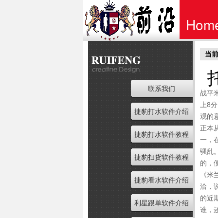
Hom
当前
首页
联系我们
战平
上8
捷豹打水软件介绍
观的
正本
捷豹打水软件教程
一，
骚乱
捷豹扫货软件教程
的，
《米
捷豹看水软件介绍
洽，
的近
利星跟单软件介绍
谁，