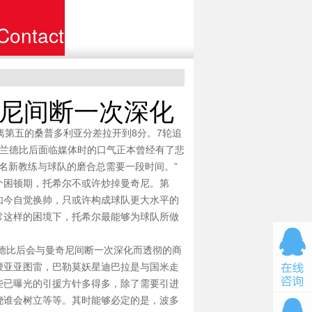
Contact
联系
尼间断一次深化
离第五的桑普多利亚分差拉开到8分。7轮追
米兰德比后面临媒体时的口气正本曾经有了悲
名新教练与球队的磨合总需要一段时间。”
个困顿期，托希尔不或许炒掉曼奇尼。第
如今自觉换帅，只或许构成球队更大水平的
常这样的困境下，托希尔最能够为球队所做
德比后会与曼奇尼间断一次深化而透彻的商
腰亚亚图雷，巴勒莫妖星迪巴拉是与国米走
些已曝光的引援方针多得多，除了需要引进
绕谁会树立等等。其时能够必定的是，波多