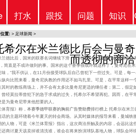
e
打水
跟投
问题
知识
位置:
>
足球新闻
>
软件
软件
问题
知识
托希尔在米兰德比后会与曼奇
而透彻的商洽
米兰德比后，国米的联赛名词继续下滑，来到第10名，
足球打水软件
而距
分，简直是不或许做到的事。国米的这个赛季很或许就这样了，曼奇尼在
意味，“我不供认，在11月份接受球队后自己曾犯下一些过失。可是，每一
从纵向比照来看，曼奇尼执教的作用还不如马扎里。可是，在平常这样一
在其时的教练商场上，并不会有太多比曼奇尼更适的继任者；第二，假定
。曾经莫拉蒂曾犯下的急于求成的过失，托希尔不希望再犯。因而，在平
便是为曼奇尼带来他想要的人。
兰体育报》称，
本赛季德甲联赛的胸前广告赞助费排行榜上
托希尔在米兰
说话的主题环绕着今年夏天的转会商场。从其时媒体的报导来看，曼城铁
期的人物，可是《米兰体育报》指出，这次商洽所触及的内容，会远比这
还还商讨夏天该卖掉谁清洗谁，谁会在将来扮演球队基地人物，球队会环