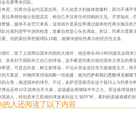
基会在赛季末归队。
曼奇尼，托希尔还会约见莫拉蒂。不久前意大利媒体曾爆料，因为不满平
，莫拉蒂很快做出批驳流言，称自己并没有任何回购的主见。尽管如此，
强警惕，媒体不会空穴来风，这很或许是莫拉蒂通过媒体给托希尔施压的
球队沦落到意甲中游的程度，老爹自然是心头在滴血。所以，托希尔需要
必要。别的莫拉蒂把握球队18载，能够传授给托希尔的经历也太多。
尔很忙，除了上述两位国米内部的大佬外，他还将在48小时内接见会晤米
问。具有归于国际米兰自己的球场，这不断是托希尔就任国米主席后的希
种希望。可是志向是，树立新球场，不论从资金选址等方面难度太大，绝
行的方案是，对梅阿查球场间断一些改建，
他为巴萨和我们悉数球员都留
票的出售，推进国米的球市。不过，皮萨尼亚能否在这个疑问上与托希尔
世博会还有10天就将拉开大幕，这场盛会将继续半年之久。而这座球场曾
外国游人，特别是米兰双雄的球迷来到这儿“朝拜”时，看到的是破褴褛烂
0%的人还阅读了以下内容