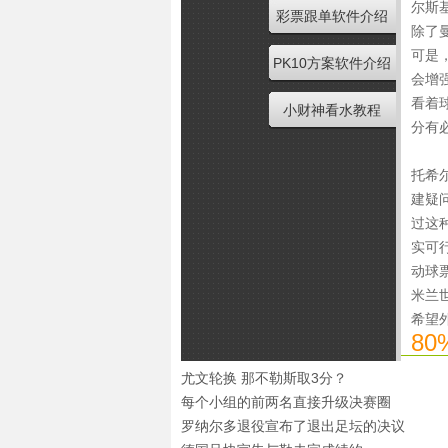
尔斯
彩票跟单软件介绍
除了
可是
PK10方案软件介绍
会增
看着
小财神看水教程
分有
托希
建疑
过这
实可
动球
米兰
希望
8
尤文轮换 那不勒斯取3分？
每个小组的前两名直接升级决赛圈
罗纳尔多退役宣布了退出足坛的决议