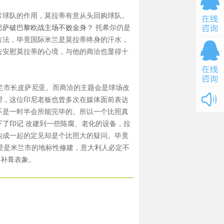
常球队的作用，莫拉蒂有意从头回购球队。
巴萨破巴黎欧战主场不败金身？
托希尔仍是
方法，毕竟国际米兰是莫拉蒂终身的汗水，
去安慰莫拉蒂的心境，与他的商洽也显得十
兰市长皮萨尼亚。而商洽的主题会是球场改
望，这位印尼老板也曾多次在媒体面前表达
不是一时半会所能完毕的。所以一个比照真
下了印记
改建到一些陈腐、老化的设备，拉
构成一起的定见却是个比照大的疑问。毕竟
经是米兰市的地标性修建，意大利人必定不
的补葺表象。