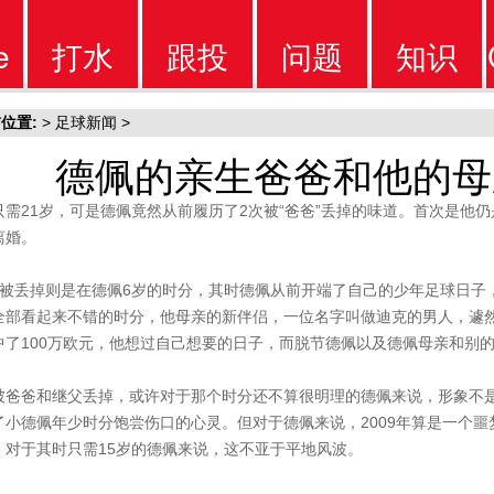
e
打水
跟投
问题
知识
位置:
>
足球新闻
>
软件
软件
问题
知识
德佩的亲生爸爸和他的母
只需21岁，可是德佩竟然从前履历了2次被“爸爸”丢掉的味道。首次是他
离婚。
次被丢掉则是在德佩6岁的时分，其时德佩从前开端了自己的少年足球日子
全部看起来不错的时分，他母亲的新伴侣，一位名字叫做迪克的男人，遽
中了100万欧元，他想过自己想要的日子，而脱节德佩以及德佩母亲和别
被爸爸和继父丢掉，或许对于那个时分还不算很明理的德佩来说，形象不
了小德佩年少时分饱尝伤口的心灵。但对于德佩来说，2009年算是一个
，对于其时只需15岁的德佩来说，这不亚于平地风波。