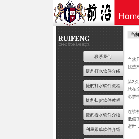
Hom
当前
首页
联系我们
当然
挑选
捷豹打水软件介绍
第2
捷豹打水软件教程
就在
彩票
捷豹扫货软件教程
连续
捷豹看水软件介绍
抵偿
逝世
利星跟单软件介绍