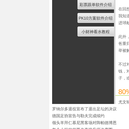
彩票跟单软件介绍
在回
我知
PK10方案软件介绍
进球
小财神看水教程
此外
爸重
举被
不过
钱，
子，
8
尤文
罗纳尔多退役宣布了退出足坛的决议
德国足协宣告与勒夫完成续约
领头羊拜仁慕尼黑客场对阵帕德博恩